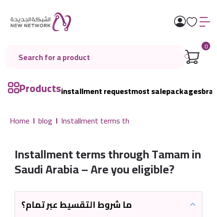
0
Products
installment request
most sale
packages
bra
Home
blog
Installment terms th
Installment terms through Tamam in
Saudi Arabia – Are you eligible?
ما شروط التقسيط عبر تمام؟