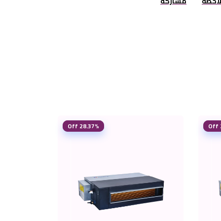
لاحظة
مشاركة
28.37% Off