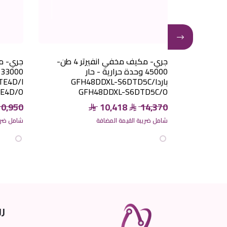
جري- مكيف مخفي انفيرتر 5 طن-
جري- مكيف مخفي انفيرتر 4 طن-
45000 وحدة حرارية - حار
0
GFH
باردGFH48DDXL-S6DTD5C/I
TE4D/I
E4D/O
GFH48DDXL-S6DTD5C/O
10,950
10,418
14,370
شامل ضريبة القيمة المضافة
شامل ضريب
رو