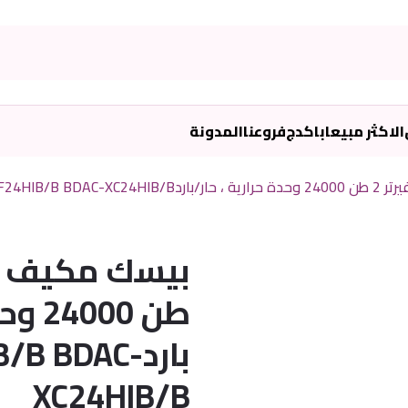
الاكثر مبيعا
باكدج
فروعنا
المدونة
BDAC-XF24HIB
طن 00
باردB BDAC
XC24HIB/B