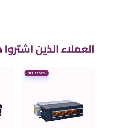
العملاء الذين اشتروا ه
27.50% Off
26.88% Off