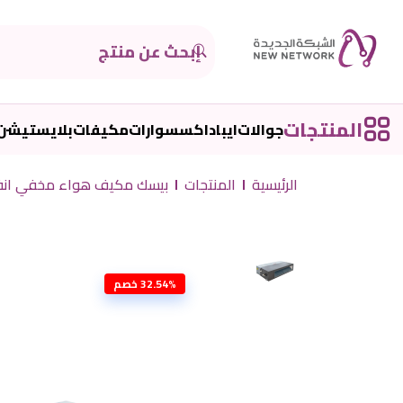
المنتجات
جوالات
ايباد
اكسسوارات
مكيفات
بلايستيشن
الرئيسية
المنتجات
بيسك مكيف هواء مخفي انفيرتر 2 طن 24000 وحدة حرارية ، حار/بارد/B BDAC-XC24HIB/B
32.54% خصم