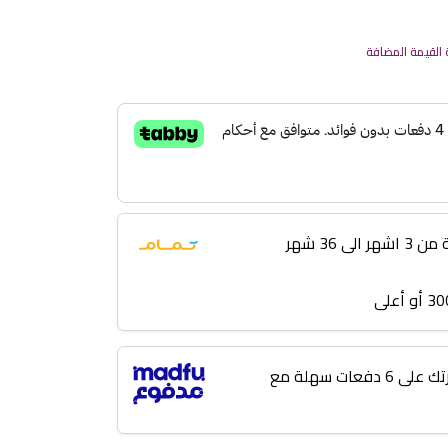
القيمة المضافة
 36 شهر
لا تؤجل مشترياتك! قسّط فاتورتك على 6 دفعات سهلة مع