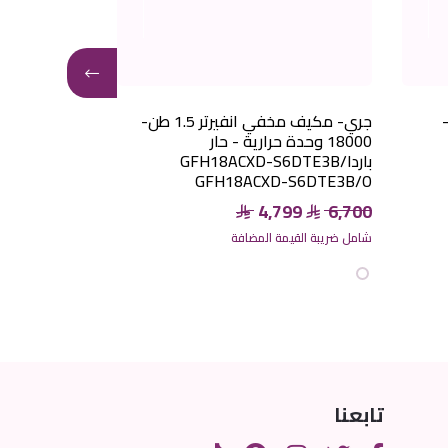
 2طن-
جري- مكيف مخفي انفيرتر 1.5 طن-
18000 وحدة حرارية - حار
باردGFH18ACXD-S6DTE3B/I
C-XC36HIB/B
GFH18ACXD-S6DTE3B/O
859
8,560
4,799
6,700
شامل ضريبة القيم
شامل ضريبة القيمة المضافة
تابعنا