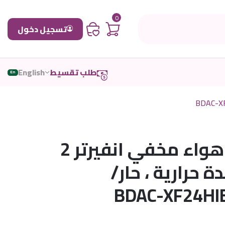
0
تسجيل دخول
طلب تقسيط
English
En
بيسك مكيف هواء مخفي انفيرتر 2
240 وحدة حرارية ، حار/
BDAC-XF24HIB/-