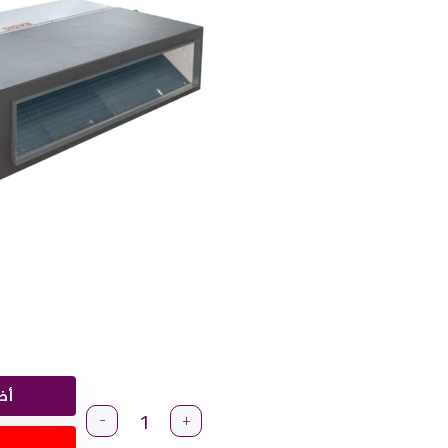
أض
-
+