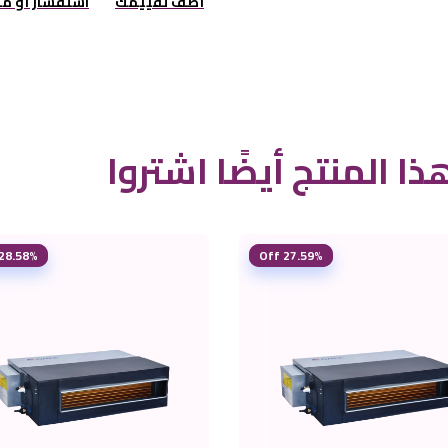
أضف تقييمك
استفسار أو م
ذا المنتج أيضًا اشتروا
28.58% Off
27.59% Off