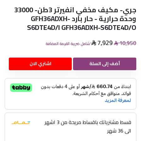
جري- مكيف مخفي انفيرتر 3طن- 33000
وحدة حرارية - حار بارد GFH36ADXH-
S6DTE4D/I GFH36ADXH-S6DTE4D/O
7,929
10,950
شامل ضريبة القيمة المضافة
أضف إلى السلة
اشتري الان
قسط مشترياتك باقساط مريحة من 3 اشهر
الى 36 شهر