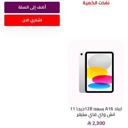
نفذت الكمية
أضف إلى السلة
اشتري الان
ايباد A16 بسعه 128جيجا 11
انش واي فاي سليفر
2,300