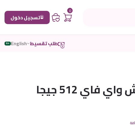
0
تسجيل دخول
طلب تقسيط
English
En
ايباد برو 13 انش واي فاي 512 جيجا
افة