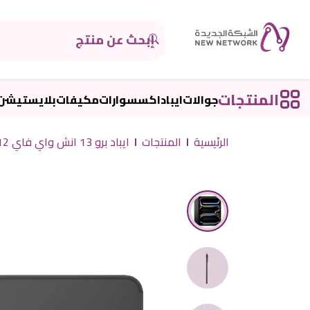
المنتجات
جوالات
ايباد
اكسسوارات
مكيفات
بلايستيشن
الرئيسية
المنتجات
ايباد برو 13 انش واي فاي 512 جيجا اسود M4