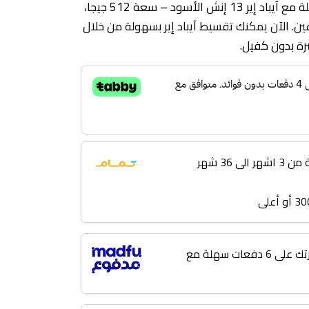
✨ تصميم أنيق وقوة أداء مذهلة مع آيباد إير 13 إنش الأسود – سعة 512 جيجا،
ين. الآن يمكنك تقسيط آيباد إير بسهولة من خلال
رة بدون كفيل.
 36 شهر
لا تؤجل مشترياتك! قسّط فاتورتك على 6 دفعات سهلة مع