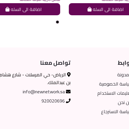
اضافة الى السله
اضافة الى السله
ابط
تواصل معنا
مدونة
الرياض- حي المرسلات - شارع هشام
بن عبدالملك.
اسة الخصوصية
info@newnetwork.sa
ليمات الاستخدام
920020696
 نحن
اسة الاسترجاع