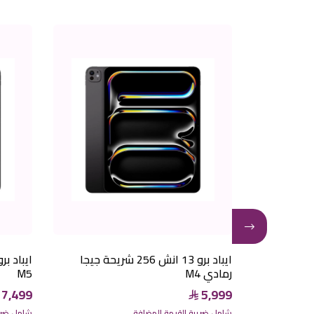
ايباد برو 13 انش 256 شريحة جيجا
رمادي M4
M5
7,499
5,999
شامل ضريبة القيمة المضافة
شامل ضريب