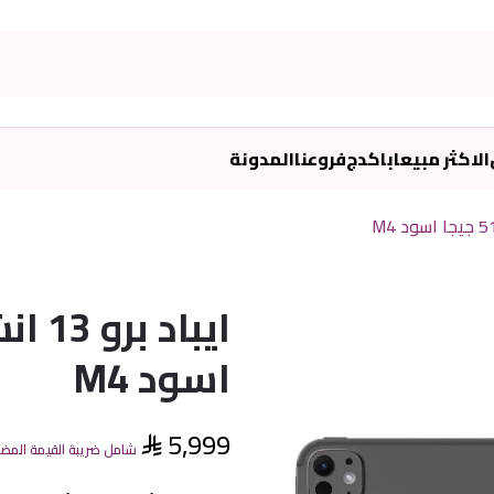
الاكثر مبيعا
باكدج
فروعنا
المدونة
اسود M4
5,999
شامل ضريبة القيمة المض