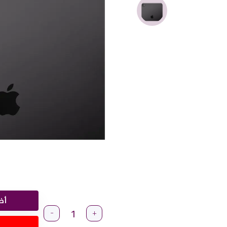
أض
-
+