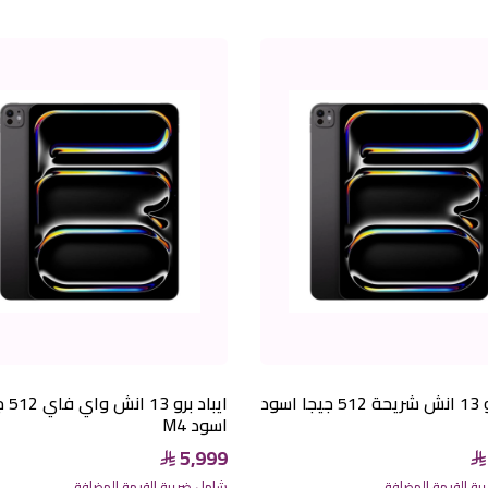
ايباد برو 13 انش شريحة 512 جيجا اسود
ايباد بر
اسود M4
5,999
ة القيمة المضافة
شامل ضريبة القيمة المضافة