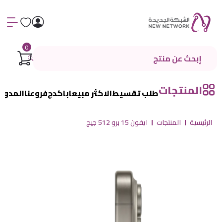
0
المنتجات
طلب تقسيط
الاكثر مبيعا
باكدج
فروعنا
المدون
الرئيسية
المنتجات
ايفون 15 برو 512 جيج