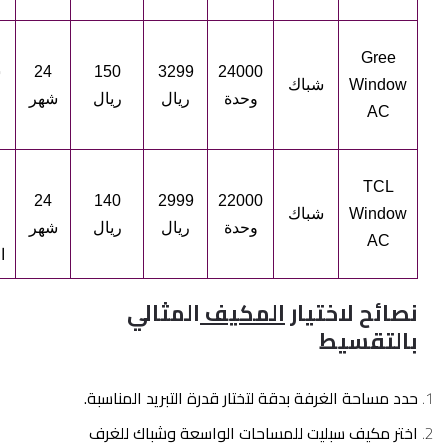
Gree
24000
3299
150
24
س
Window
شباك
وحدة
ريال
ريال
شهر
AC
TCL
24
140
2999
22000
Window
شباك
وحدة
ريال
ريال
شهر
AC
ا
نصائح لاختيار
المكيف
المثالي
بالتقسيط
حدد مساحة الغرفة بدقة لتختار قدرة التبريد المناسبة.
اختر مكيف سبليت للمساحات الواسعة وشباك للغرف