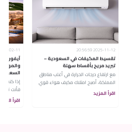
026-02-11 15:27:56
2025-11-12 20:56:59
تقسيط المكيفات في السعودية –
آ
تبريد مريح بأقساط سهلة
والمواصف
السعودية
مع ارتفاع درجات الحرارة في أغلب مناطق
المملكة، أصبح امتلاك مكيف هواء قوي
فأنت تبحث
وموثوق ضرورة أساسية في كل منزل
اقرأ المزيد
في فئته، وهو
سعودي....
اقرأ المزيد