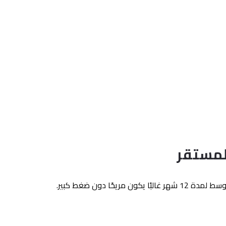
يحًا دون ضغط كبير.