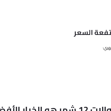
هري:
الات
12 شهر هو الخيار الأفضل؟