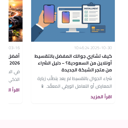
026-03-16 22:41:41
2025-10-30 10:46:24
كيف تشتري جوالك المفضل بالتقسيط
أفضل جوال
أونلاين من السعودية؟ – دليل الشراء
2026
من متجر الشبكة الجديدة
في السنوات
شراء الجوال بالتقسيط لم يعد يتطلّب زيارة
الذكي أحد أ
المعارض أو التعامل الورقي المعقّد. 📱
شراء الهاتف
اقرأ المزيد
&nbsp;اليوم يمكنك شراء جوالك المفضل
اقرأ المزيد
بالتقسيط أونلاين في...