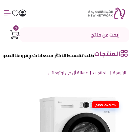
0
المنتجات
طلب تقسيط
الاكثر مبيعا
باكدج
فروعنا
المدون
الرئيسية
المنتجات
غسالة أل جي اوتوماتي
24.97% خصم