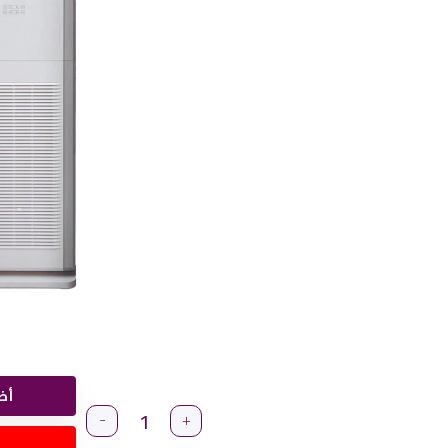
أض
-
+