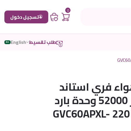
0
تسجيل دخول
طلب تقسيط
English
En
ء فري استاند
دولابي انفيرتر 52000 وحدة بارد
فقط – كهرب 220 GVC60APXL-