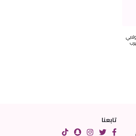
لابي
 كهرب
تابعنا