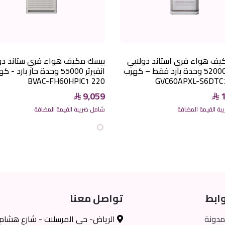
يف هواء فري استاند دولابي
بيسك مكيف هواء فري ستاند دو
انفيرتر 52000 وحدة بارد فقط – كهرب
انفيرتر 55000 وحدة حار بارد -
220 BVAC-FH60HPIC1
9,059
ة القيمة المضافة
شامل ضريبة القيمة المضافة
ابط
تواصل معنا
مدونة
الرياض- حي المرسلات - شارع هشام