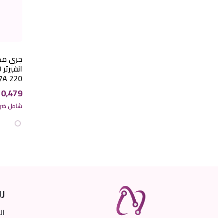
جري مك
220 GVC60APXL-S6DTC7A
10,479
شامل ضريب
رو
ال