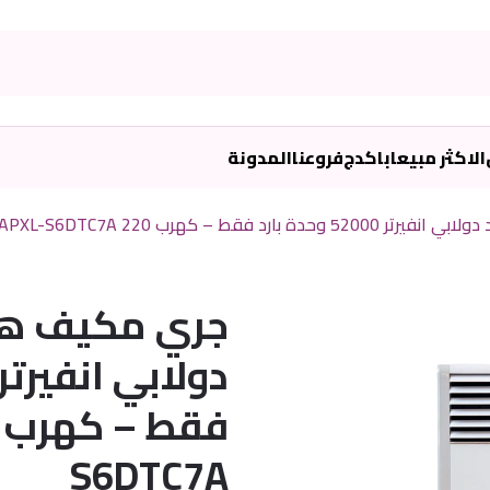
الاكثر مبيعا
باكدج
فروعنا
المدونة
ط – كهرب 220 GVC60APXL-S6DTC7A
جري مكيف هوا
S6DTC7A