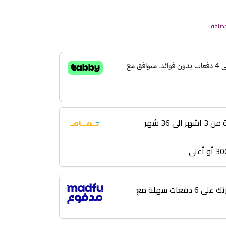
مضافة
 36 شهر
لا تؤجل مشترياتك! قسّط فاتورتك على 6 دفعات سهلة مع