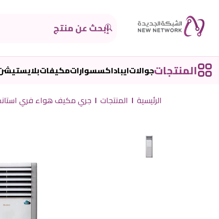
المنتجات
جوالات
ايباد
اكسسوارات
مكيفات
بلايستيشن
الرئيسية
المنتجات
جري مكيف هواء فري استاند دولابي انفيرتر 52000 وحدة بارد فق