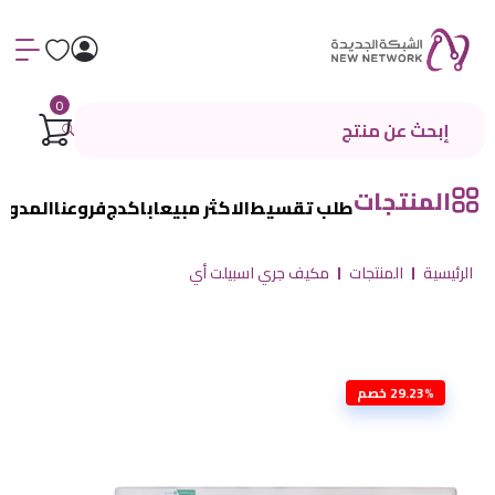
0
المنتجات
طلب تقسيط
الاكثر مبيعا
باكدج
فروعنا
المدون
الرئيسية
المنتجات
مكيف جري اسبيلت أي
29.23% خصم