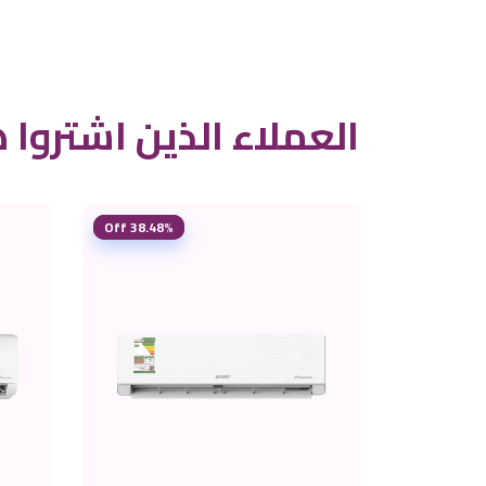
العملاء الذين اشتروا ه
38.48% Off
38.25% Off