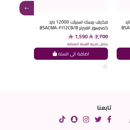
12 حار بارد
مكيف بيسك اسبيلت 12000 بارد
كمبرسور انفيرتر BSACMA-FI12CB/B
كمبرسور انفيرتر CA-FI30HB/B
090
6,400
1,590
2,700
شامل ضريبة القيمة المضافة
شامل ضريبة القيم
اضافة الى السله
اضاف
تابعنا