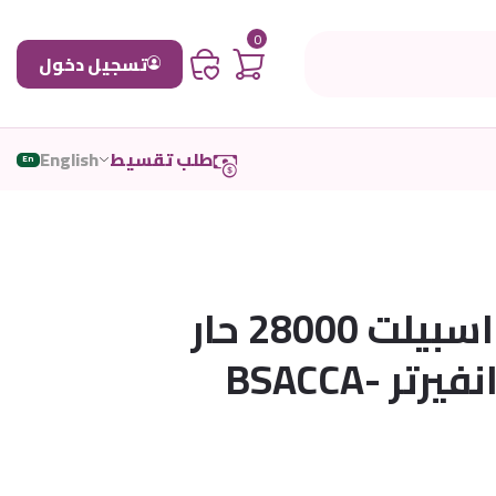
0
تسجيل دخول
طلب تقسيط
English
En
مكيف بيسك اسبيلت 28000 حار
بارد كمبرسور انفيرتر BSACCA-