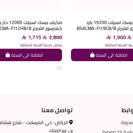
مكيف بيسك اسبيلت 19200 بارد
مكيف بيسك اسبيلت 000
ر BSACMA-FI19CB/B
كمبرسور انفيرتر BSACMA-FI12HB/B
1,715
2,800
1,900
ة القيمة المضافة
شامل ضريبة القيمة المضافة
اضافة الى السله
اضافة الى السله
ابط
تواصل معنا
مدونة
الرياض- حي المرسلات - شارع هشام
بن عبدالملك.
اسة الخصوصية