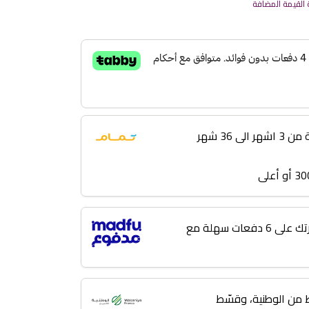
القيمة المضافة
 36 شهر
لا تؤجل مشترياتك! قسّط فاتورتك على 6 دفعات سهلة مع
من الوطنية، وقسّط