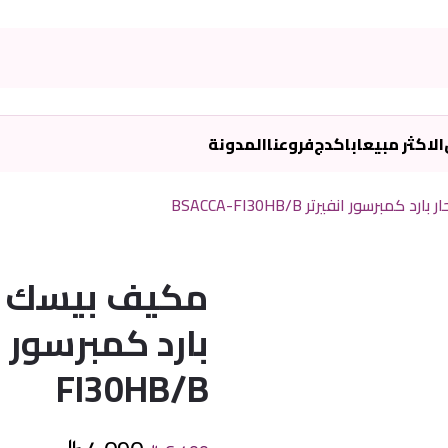
الاكثر مبيعا
باكدج
فروعنا
المدونة
FI30HB/B