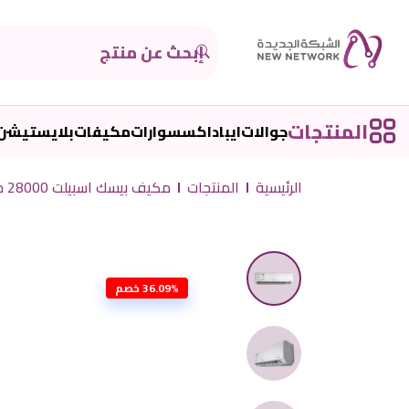
المنتجات
جوالات
ايباد
اكسسوارات
مكيفات
بلايستيشن
الرئيسية
المنتجات
مكيف بيسك اسبيلت 28000 حار بارد كمبرسور انفيرتر BSACCA-FI30HB/B
36.09% خصم