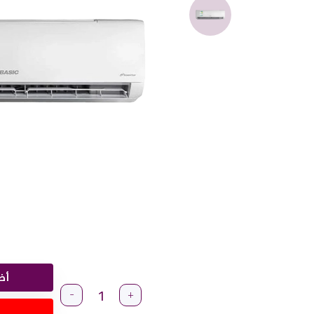
أض
-
+