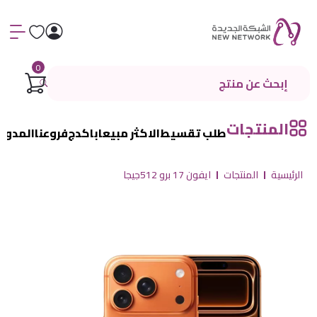
0
المنتجات
طلب تقسيط
الاكثر مبيعا
باكدج
فروعنا
المدون
الرئيسية
المنتجات
ايفون 17 برو 512جيجا