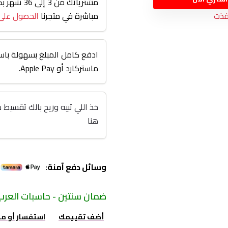
مشترياتك من
فذت
مباشرة في متجرنا
الحصول على
ادفع كامل المبلغ بسهولة باست
ماستركارد أو Apple Pay.
هنا
وسائل دفع آمنة:
ضمان سنتين - حاسبات العرب
أضف تقييمك
استفسار أو م