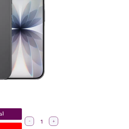
أض
-
+