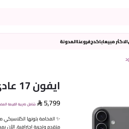
الاكثر مبيعا
باكدج
فروعنا
المدونة
ايفون 17 عادي 512جيجا اسود
5,799
شامل ضريبة القيمة المض