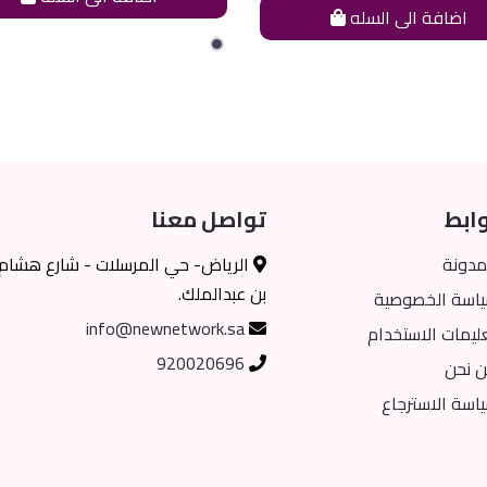
اضافة الى السله
ابط
تواصل معنا
مدونة
الرياض- حي المرسلات - شارع هشام
بن عبدالملك.
اسة الخصوصية
info@newnetwork.sa
ليمات الاستخدام
920020696
 نحن
اسة الاسترجاع