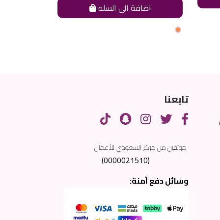
اضافة الى السله
اضاف
تابعنا
موثقين من مركز السعودي للأعمال
(0000021510)
وسائل دفع آمنة: