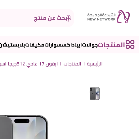
المنتجات
جوالات
ايباد
اكسسوارات
مكيفات
بلايستيشن
الرئيسية
المنتجات
ايفون 17 عادي 512جيجا اسود