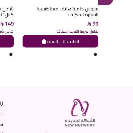
 بسوس مع
بسوس حاملة هاتف مغناطيسية
للسيارة للمكيف
كابل Type-C قابل للسحب 60 واط
149
99
شامل ضريبة القيمة المضافة
شامل ضريب
ه
اضافة الى السله
رو
ال
سي