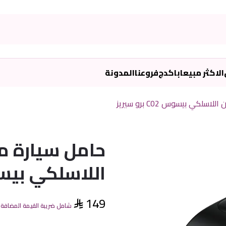
الاكثر مبيعا
باكدج
فروعنا
المدونة
كي بيسوس C02 برو سيريز
حامل سيارة 
اللاسلكي بيسوس C02 ب
149
شامل ضريبة القيمة المضافة