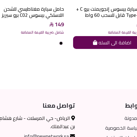
شاحن سيارة بيسوس إنجويمنت برو C +
حامل سيارة مغناطيسي للشحن
اللاسلكي بيسوس C02 برو سيريز
149
ة القيمة المضافة
شامل ضريبة القيمة المضافة
اضافة الى السله
ابط
تواصل معنا
مدونة
الرياض- حي المرسلات - شارع هشام
بن عبدالملك.
اسة الخصوصية
info@newnetwork.sa