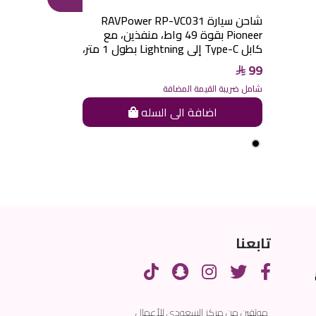
شاحن سيارة RAVPower RP-VC031
Pioneer بقوة 49 واط، منفذين، مع
USB-C أسود
كابل Type-C إلى Lightning بطول 1 متر،
99
99
شامل ضريبة القيم
شامل ضريبة القيمة المضافة
اضاف
اضافة الى السله
تابعنا
موثقين من مركز السعودي للأعمال