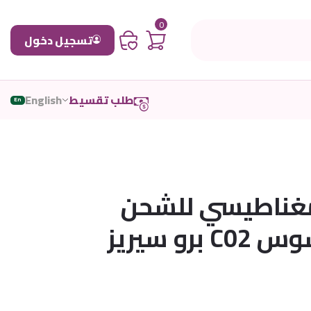
0
تسجيل دخول
طلب تقسيط
English
En
مغناطيسي للشحن
رو سيريز