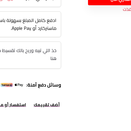
فذت
ادفع كامل المبلغ بسهولة باست
ماستركارد أو Apple Pay.
هنا
وسائل دفع آمنة:
أضف تقييمك
استفسار أو م