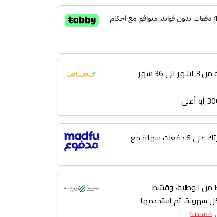
 36 شهر
لا تؤجل مشترياتك! قسّط فاتورتك على 6 دفعات سهلة مع
من الوطنية، وقسّط
 3 إلى 36 شهر بكل سهولة، ثم استخدمها
 قسيمة