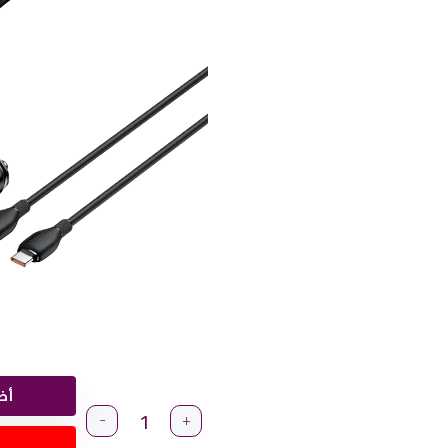
أض
-
+