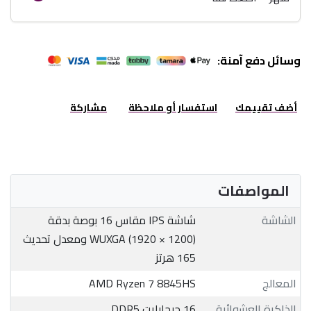
وسائل دفع آمنة:
أضف تقييمك
استفسار أو ملاحظة
مشاركة
المواصفات
الشاشة
شاشة IPS مقاس 16 بوصة بدقة
WUXGA (1920 × 1200) ومعدل تحديث
165 هرتز
المعالج
AMD Ryzen 7 8845HS
الذاكرة العشوائية
16 جيجابايت DDR5