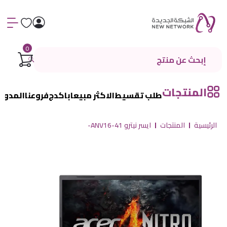
0
المنتجات
طلب تقسيط
الاكثر مبيعا
باكدج
فروعنا
المدون
الرئيسية
المنتجات
ايسر نيترو ANV16-41-