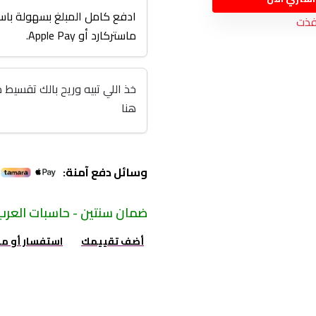
ادفع كامل المبلغ بسهولة باست
فذت
ماستركارد أو Apple Pay.
هنا
وسائل دفع آمنة:
ضمان سنتين - حاسبات العرب
أضف تقييمك
استفسار أو م