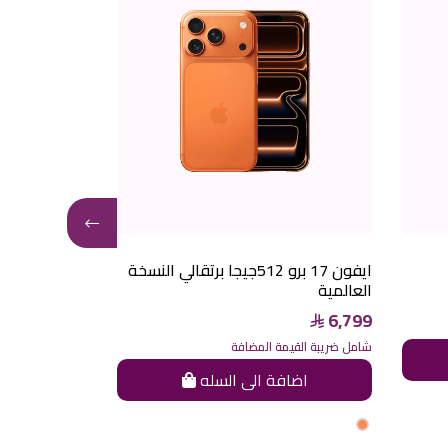
ايفون 17 برو 512جيجا برتقالي النسخة
العالمية
العالمية
6,799
6,799
شامل ضريبة القيمة المضافة
شامل ضريبة القيم
اضافة الى السله
اضاف