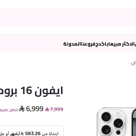
الاكثر مبيعا
باكدج
فروعنا
المدونة
ايفون 16 بروماكس 1 تيرا ابيض
6,999
7,999
شامل ضريبة 