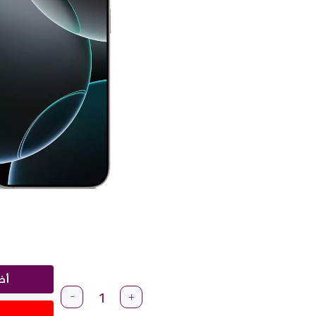
أض
-
+