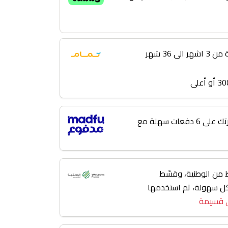
 36 شهر
لا تؤجل مشترياتك! قسّط فاتورتك على 6 دفعات سهلة مع
من الوطنية، وقسّط
 3 إلى 36 شهر بكل سهولة، ثم استخدمها
 قسيمة