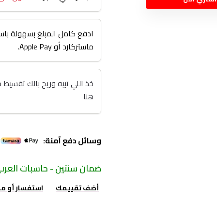
ادفع كامل المبلغ بسهولة باست
ماستركارد أو Apple Pay.
هنا
وسائل دفع آمنة:
ضمان سنتين - حاسبات العرب
أضف تقييمك
استفسار أو م