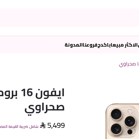
الاكثر مبيعا
باكدج
فروعنا
المدونة
صحراوي
5,499
شامل ضريبة القيمة المض