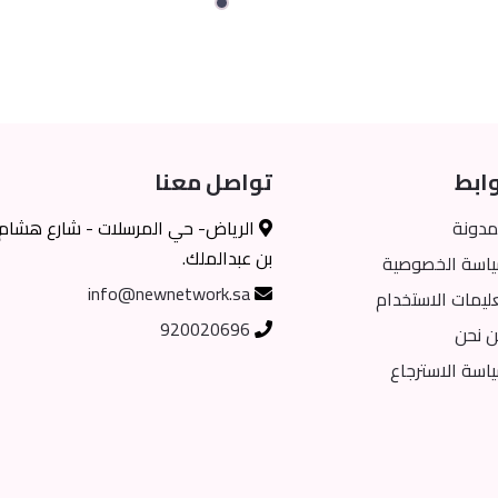
ابط
تواصل معنا
مدونة
الرياض- حي المرسلات - شارع هشام
بن عبدالملك.
اسة الخصوصية
info@newnetwork.sa
ليمات الاستخدام
920020696
 نحن
اسة الاسترجاع