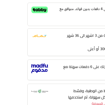
 36 شهر
لا تؤجل مشترياتك! قسّط فاتورتك على 6 دفعات سهلة مع
من الوطنية، وقسّط
 3 إلى 36 شهر بكل سهولة، ثم استخدمها
 قسيمة