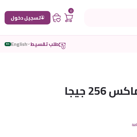
0
تسجيل دخول
طلب تقسيط
English
En
ايفون 16 بروماكس 256 جيجا
افة