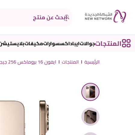
المنتجات
جوالات
ايباد
اكسسوارات
مكيفات
بلايستيشن
الرئيسية
المنتجات
ايفون 16 بروماكس 256 جيجا صحراوي