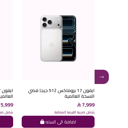
ن 17 بروماكس 512 جيجا برتقالي
ايفون 17 بروماكس 512 جيجا فضي
النسخة العالمية
العالمي
5,999
7,999
شامل ضريبة القيمة المضافة
شامل ضريب
ه
اضافة الى السله