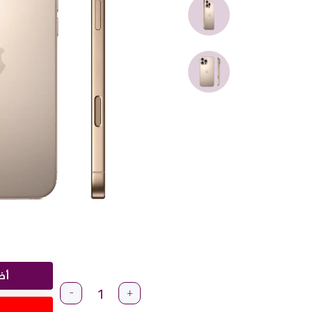
أض
-
+