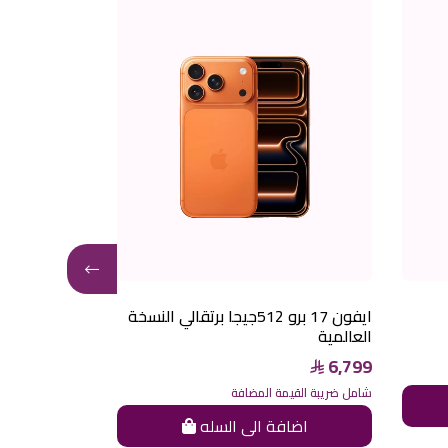
ايفون 17 برو 512جيجا برتقالي النسخة
العالمية
العالمية
6,799
6,799
شامل ضريبة القيمة المضافة
شامل ضريبة القيم
اضافة الى السله
اضاف