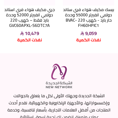
بيسك مكيف هواء فري ستاند
جري مكيف هواء فري استاند
دولابي انفيرتر 55000 وحدة
دولابي انفيرتر 52000 وحدة
حار بارد - كهرب 220 BVAC-
بارد فقط – كهرب 220
GVC60APXL-S6DTC7A
FH60HPIC1
10,479
9,059
نفذت الكمية
نفذت الكمية
الشبكة الجديدة وجهتك الأولى لكل ما يتعلق بالجوالات
وإكسسواراتها، والأجهزة الإلكترونية والكهربائية. نقدم أحدث
المنتجات من أفضل العلامات التجارية، بأسعار تنافسية، وخدمة
عملاء متميزة، لنضمن لك تجربة تسوق استثنائية.