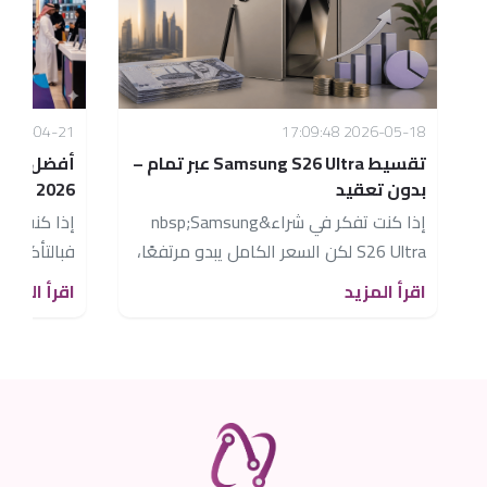
026-04-21 13:32:53
2026-05-18 17:09:48
تقسيط Samsung S26 Ultra عبر تمام –
أفضل عروض
بدون تعقيد
2026 – كيف تحصل على أقوى خصم؟
إذا كنت تفكر في شراء&nbsp;Samsung
إذا كنت تب
S26 Ultra لكن السعر الكامل يبدو مرتفعًا،
فبالتأكيد 
فالحل الذكي هو: 👉 التقسيط عبر نظام
ممكن.لكن 
اقرأ المزيد
اقرأ المزيد
&ldquo;تمام&rdquo;...
على...