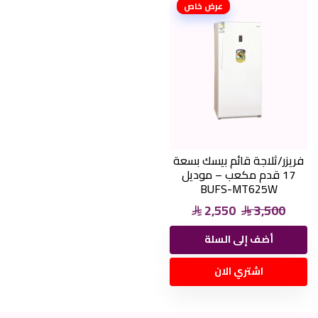
عرض خاص
فريزر/ثلاجة قائم بيسك بسعة
17 قدم مكعب – موديل
BUFS-MT625W
2,550
3,500
أضف إلى السلة
اشتري الان