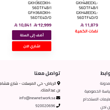
GKH36EDXH-
GKH48EEXL-
S6DTF4B/I
S6DTF4B/I
GFH36ADXH-
GXH48EEXL-
S6DTE4D/O
S6DTF4D/O
10,841
12,999
11,879
نفذت الكمية
أضف إلى السلة
اشتري الان
ابط
تواصل معنا
مدونة
الرياض- حي المرسلات - شارع هشام
بن عبدالملك.
اسة الخصوصية
info@newnetwork.sa
ليمات الاستخدام
920020696
 نحن