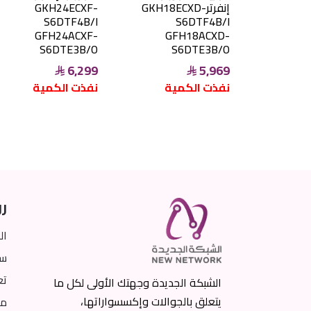
إنفرترGKH18ECXD-
GKH24ECXF-
S6DTF4B/I
S6DTF4B/I
GFH24ACXF-
GFH18ACXD-
S6DTE3B/O
S6DTE3B/O
6,299
5,969
نفذت الكمية
نفذت الكمية
رو
ال
سي
تع
الشبكة الجديدة وجهتك الأولى لكل ما
يتعلق بالجوالات وإكسسواراتها،
من